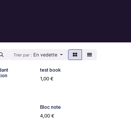
En vedette
Trier par :
dant
test book
tion
1,00
€
Bloc note
4,00
€