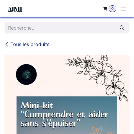
Se rendre au contenu
0
Tous les produits