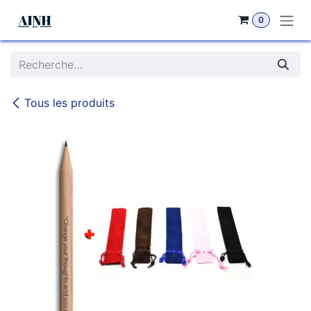
Se rendre au contenu
0
Tous les produits