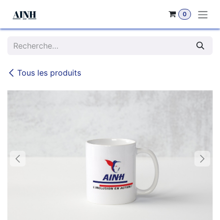
Se rendre au contenu
0
Tous les produits