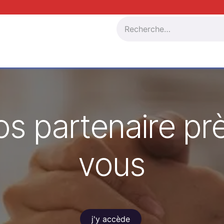
res
La France Inclusive by AINH
Adhérer à AINH
Nos 
os partenaire pr
vous
j'y accède