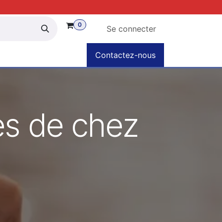
0
Se connecter
partenaires
Nos évènements
Contactez-nous
Espace AINH
Bou
ès de chez