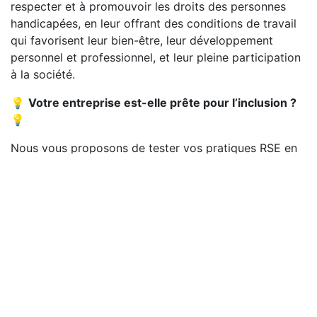
respecter et à promouvoir les droits des personnes
handicapées, en leur offrant des conditions de travail
qui favorisent leur bien-être, leur développement
personnel et professionnel, et leur pleine participation
à la société.
💡
Votre entreprise est-elle prête pour l’inclusion ?
💡
Nous vous proposons de tester vos pratiques RSE en
matière de handicap à travers un
sondage rapide et
simple
.
Pourquoi répondre ?
✅ Mesurez l'impact de vos actions en faveur du
handicap
✅ Identifiez les axes d'amélioration pour devenir
encore plus inclusif