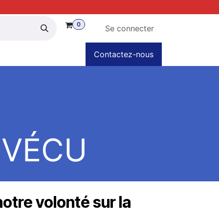
0
Se connecter
partenaires
Nos évènements
Contactez-nous
Espace AINH
Bou
 VÉCU
notre volonté sur la