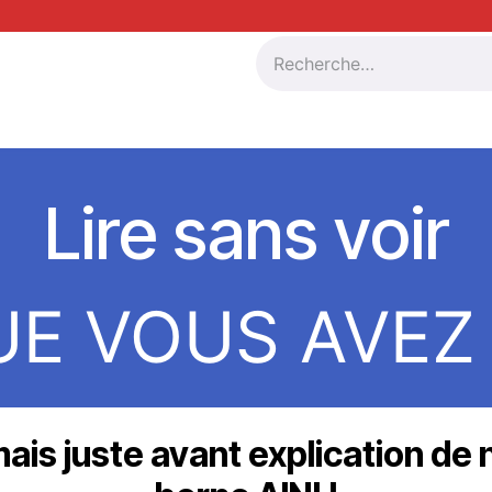
res
La France Inclusive by AINH
Adhérer à AINH
Nos 
Lire sans voir
UE VOUS AVEZ
ais juste avant explication de 