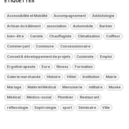
ÉTIQUETTES
Accessibilité et Mobilité
Accompagnement
Addictologie
Artisan du bâtiment
association
Automobile
Barbier
bien-être
Caviste
Chauffagiste
Climatisation
Coiffeur
Commerçant
Commune
Concessionnaire
Conseil & développement de projets
Cuisiniste
Emploi
Ergothérapeute
Eure
fitness
Formation
Galerie marchande
Histoire
Hôtel
Institution
Mairie
Mariage
Matériel Médical
Menuiserie
militaire
Musée
Médical
Médico-social
Plombier
Restaurant
réflexologie
Sophrologie
sport
Séminaire
Ville