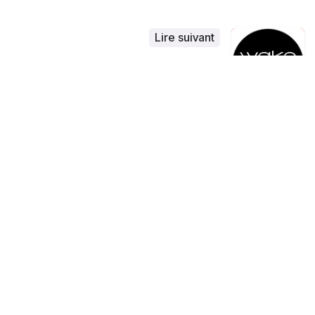
Lire suivant
Wake UP Form
Salle de sport
Rejoignez-nous
Contactez-nous
contact@ainh.fr
À propos de
À l’
AINH
, l’inclusion n’est pas un concept, c’est